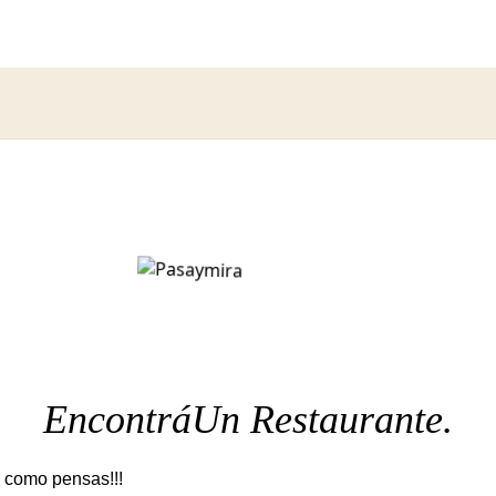
s, empleos, alquileres, even
Encontrá
Un Restaurante.